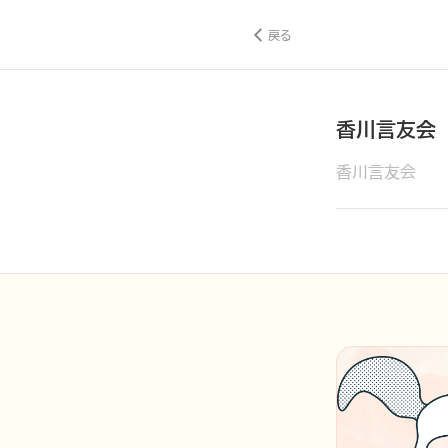
戻る
香川言友会
香川言友会