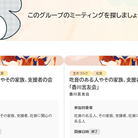
このグループのミーティングを探しましょ
吃音
生きづらさ
吃音
やその家族、支援者の会
吃音のある人やその家族、支援
」
「香川言友会」
香川言友会
参加対象者
その家族、支援者、吃音に関心の
吃音のある人、その家族、支援者、吃音
ある人
開催日時
終了