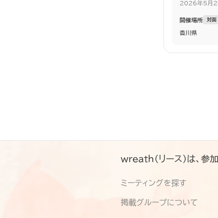
2026
年
5
月
2
開催場所
対面
香川県
wreath（リース）は
ミーティングを探す
掲載グループについて