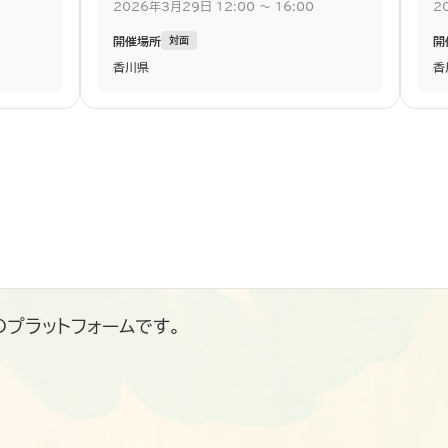
2026
年
3
月
29
日
12:00
〜
16:00
2
開催場所
開
対面
香川県
香
のプラットフォームです。