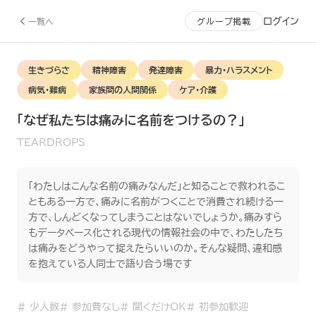
ログイン
一覧へ
グループ掲載
生きづらさ
精神障害
発達障害
暴力・ハラスメント
病気・難病
家族間の人間関係
ケア・介護
「なぜ私たちは痛みに名前をつけるの？」
TEARDROPS
「わたしはこんな名前の痛みなんだ」と知ることで救われるこ
ともある一方で、痛みに名前がつくことで消費され続ける一
方で、しんどくなってしまうことはないでしょうか。痛みすら
もデータベース化される現代の情報社会の中で、わたしたち
は痛みをどうやって捉えたらいいのか。そんな疑問、違和感
を抱えている人同士で語り合う場です
#
少人数
#
参加費なし
#
聞くだけOK
#
初参加歓迎