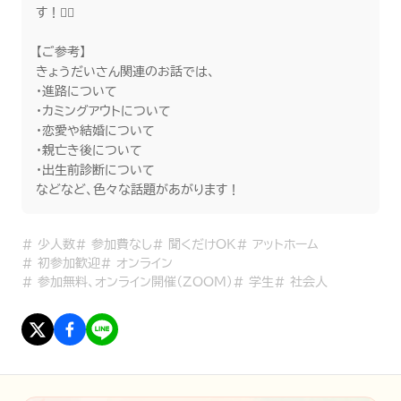
す！🙆‍♂️

【ご参考】

きょうだいさん関連のお話では、

・進路について

・カミングアウトについて

・恋愛や結婚について

・親亡き後について

・出生前診断について

などなど、色々な話題があがります！
#
少人数
#
参加費なし
#
聞くだけOK
#
アットホーム
#
初参加歓迎
#
オンライン
#
参加無料、オンライン開催（ZOOM）
#
学生
#
社会人