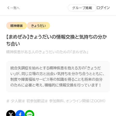
ログイン
一覧へ
グループ掲載
精神障害
きょうだい
【まめぜみ】きょうだいの情報交換と気持ちの分か
ち合い
精神疾患がある人のきょうだいのための「まめぜみ」
統合失調症を始めとする精神疾患を抱える方の「きょうだ
い」が、同じ立場の方と出会い気持ちを分かち合うとともに、
制度や障害福祉サービス等の知識を得ることも将来の自分
のために必要と考え、積極的に情報交換を行っています！
#
少人数
#
初参加歓迎
#
参加無料、オンライン開催（ZOOM）